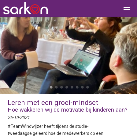
Home
Bellen
Contact
E-mail
Loc
●
●
●
●
●
●
●
●
Leren met een groei-mindset
Hoe wakkeren wij de motivatie bij kinderen aan?
26-10-2021
#TeamWindwijzer heeft tijdens de studie-
tweedaagse geleerd hoe de medewerkers op een