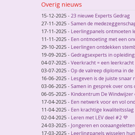
Overig nieuws
15-12-2025
-
23 nieuwe Experts Gedrag
27-11-2025
-
Samen de medezeggenschap
17-11-2025
-
Leerlingpanels ontmoeten l
11-11-2025
-
Een ontmoeting met een on
29-10-2025
-
Leerlingen ontdekken stem
19-09-2025
-
Gedragsexperts in opleiding
04-07-2025
-
Veerkracht = een leerkracht
03-07-2025
-
Op de valreep diploma in de
16-06-2025
-
Lesgeven is de juiste snaar 
03-06-2025
-
Samen in gesprek over ons 
06-05-2025
-
Kindcentrum De Windwijzer 
17-04-2025
-
Een netwerk voor en vol ond
11-04-2025
-
Een krachtige kwaliteitsslag
02-04-2025
-
Leren met LEV deel #2 💜
24-03-2025
-
Jongeren en oceaangeletterd
17-03-2025
-
Leerlingpanels wisselen hun