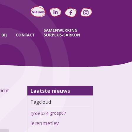
icht
Laatste nieuws
Tagcloud
groep34
groep67
lerenmetlev