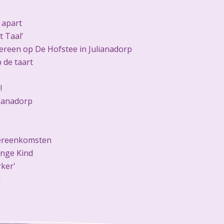
 apart
 Taal’
ereen op De Hofstee in Julianadorp
p de taart
!
ianadorp
vereenkomsten
onge Kind
ker'
!