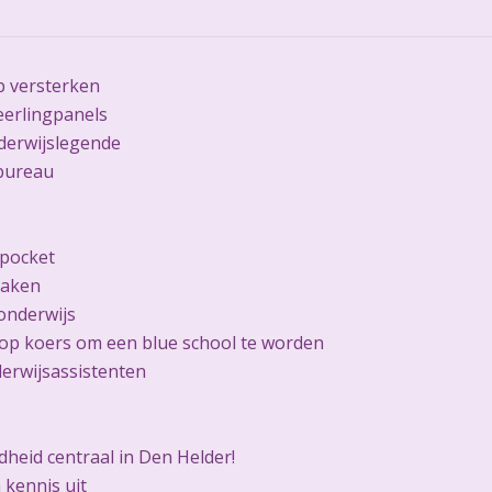
 versterken
eerlingpanels
derwijslegende
bureau
 pocket
raken
onderwijs
op koers om een blue school te worden
erwijsassistenten
heid centraal in Den Helder!
 kennis uit