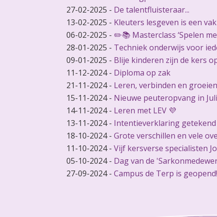
27-02-2025
-
De talentfluisteraar...
13-02-2025
-
Kleuters lesgeven is een vak
06-02-2025
-
✏️📚 Masterclass ‘Spelen met
28-01-2025
-
Techniek onderwijs voor ied
09-01-2025
-
Blije kinderen zijn de kers o
11-12-2024
-
Diploma op zak
21-11-2024
-
Leren, verbinden en groeien
15-11-2024
-
Nieuwe peuteropvang in Jul
14-11-2024
-
Leren met LEV 💜
13-11-2024
-
Intentieverklaring getekend
18-10-2024
-
Grote verschillen en vele o
11-10-2024
-
Vijf kersverse specialisten J
05-10-2024
-
Dag van de 'Sarkonmedewer
27-09-2024
-
Campus de Terp is geopend