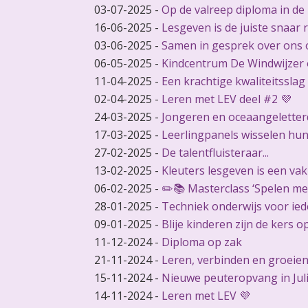
03-07-2025
-
Op de valreep diploma in de
16-06-2025
-
Lesgeven is de juiste snaar 
03-06-2025
-
Samen in gesprek over ons 
06-05-2025
-
Kindcentrum De Windwijzer 
11-04-2025
-
Een krachtige kwaliteitsslag
02-04-2025
-
Leren met LEV deel #2 💜
24-03-2025
-
Jongeren en oceaangeletterd
17-03-2025
-
Leerlingpanels wisselen hun
27-02-2025
-
De talentfluisteraar...
13-02-2025
-
Kleuters lesgeven is een vak
06-02-2025
-
✏️📚 Masterclass ‘Spelen met
28-01-2025
-
Techniek onderwijs voor ied
09-01-2025
-
Blije kinderen zijn de kers o
11-12-2024
-
Diploma op zak
21-11-2024
-
Leren, verbinden en groeien
15-11-2024
-
Nieuwe peuteropvang in Jul
14-11-2024
-
Leren met LEV 💜