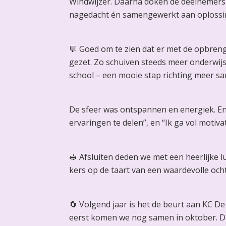
Windwijzer. Daarna doken de deelnemers 
nagedacht én samengewerkt aan oplossin
💬 Goed om te zien dat er met de opbreng
gezet. Zo schuiven steeds meer onderwij
school – een mooie stap richting meer s
De sfeer was ontspannen en energiek. En d
ervaringen te delen”, en “Ik ga vol motiva
🥪 Afsluiten deden we met een heerlijke 
kers op de taart van een waardevolle och
🔄 Volgend jaar is het de beurt aan KC De 
eerst komen we nog samen in oktober. Dan 