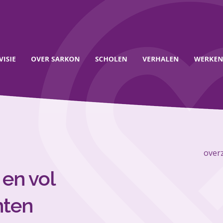
overz
en vol
nten