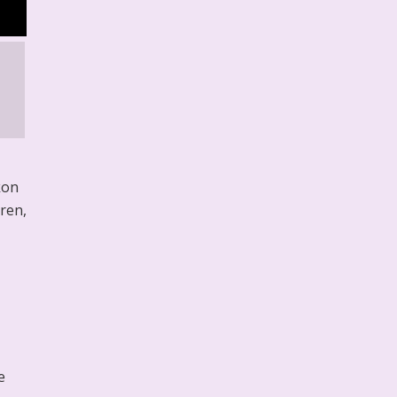
kon
ren,
e