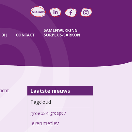
icht
Laatste nieuws
Tagcloud
groep34
groep67
lerenmetlev