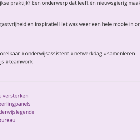
lijkse praktijk? Een onderwerp dat leeft én nieuwsgierig maak
astvrijheid en inspiratie! Het was weer een hele mooie in o
orelkaar #onderwijsassistent #netwerkdag #samenleren
ijs #teamwork
 versterken
eerlingpanels
derwijslegende
bureau