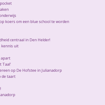
 pocket
raken
onderwijs
op koers om een blue school te worden
heid centraal in Den Helder!
 kennis uit
 apart
 Taal’
ereen op De Hofstee in Julianadorp
p de taart
!
ianadorp