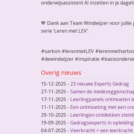
onderwijsassistent AI inzetten in je dage
💙 Dank aan Team Windwijzer voor jullie g
serie ’Leren met LEV’.
#sarkon #lerenmetLEV #lerenmethartvo
#dewindwijzer #inspiratie #basisonderw
Overig nieuws
15-12-2025
-
23 nieuwe Experts Gedrag
27-11-2025
-
Samen de medezeggenschap
17-11-2025
-
Leerlingpanels ontmoeten l
11-11-2025
-
Een ontmoeting met een on
29-10-2025
-
Leerlingen ontdekken stem
19-09-2025
-
Gedragsexperts in opleiding
04-07-2025
-
Veerkracht = een leerkracht