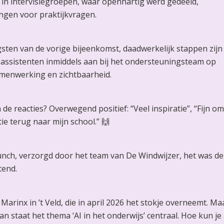
in intervisiegroepen, waar openhartig werd gedeeld,
gen voor praktijkvragen.
sten van de vorige bijeenkomst, daadwerkelijk stappen zijn
sassistenten inmiddels aan bij het ondersteuningsteam op
amenwerking en zichtbaarheid.
e reacties? Overwegend positief: “Veel inspiratie”, “Fijn om
tie terug naar mijn school.” 🙌
lunch, verzorgd door het team van De Windwijzer, het was de
tend.
Marinx in ’t Veld, die in april 2026 het stokje overneemt. Ma
staat het thema ‘AI in het onderwijs’ centraal. Hoe kun je 