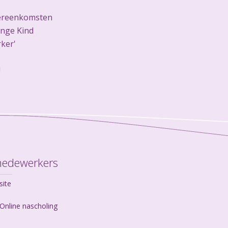
vereenkomsten
onge Kind
ker'
!
medewerkers
site
Online nascholing