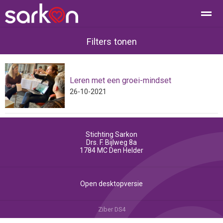
Filters tonen
Leren met een groei-mindset
Home
Bellen
Contact
E-mail
Loc
26-10-2021
Stichting Sarkon
Drs. F. Bijlweg 8a
1784 MC
Den Helder
Open desktopversie
Ziber DS4