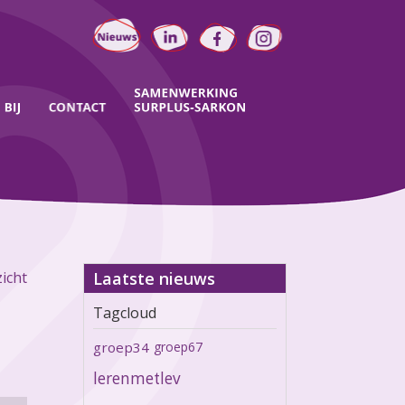
icht
Laatste nieuws
Tagcloud
groep34
groep67
lerenmetlev