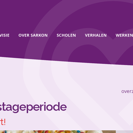
overz
 stageperiode
t!