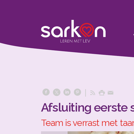
Afsluiting eerste
Team is verrast met taar