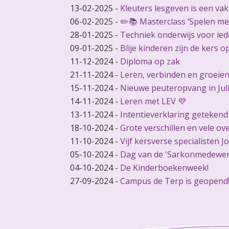
13-02-2025
-
Kleuters lesgeven is een vak
06-02-2025
-
✏️📚 Masterclass ‘Spelen met
28-01-2025
-
Techniek onderwijs voor ied
09-01-2025
-
Blije kinderen zijn de kers o
11-12-2024
-
Diploma op zak
21-11-2024
-
Leren, verbinden en groeien
15-11-2024
-
Nieuwe peuteropvang in Jul
14-11-2024
-
Leren met LEV 💜
13-11-2024
-
Intentieverklaring getekend
18-10-2024
-
Grote verschillen en vele o
11-10-2024
-
Vijf kersverse specialisten J
05-10-2024
-
Dag van de 'Sarkonmedewer
04-10-2024
-
De Kinderboekenweek!
27-09-2024
-
Campus de Terp is geopend