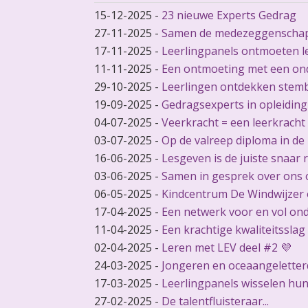
15-12-2025
-
23 nieuwe Experts Gedrag
27-11-2025
-
Samen de medezeggenschap
17-11-2025
-
Leerlingpanels ontmoeten l
11-11-2025
-
Een ontmoeting met een on
29-10-2025
-
Leerlingen ontdekken stem
19-09-2025
-
Gedragsexperts in opleiding
04-07-2025
-
Veerkracht = een leerkracht
03-07-2025
-
Op de valreep diploma in de
16-06-2025
-
Lesgeven is de juiste snaar 
03-06-2025
-
Samen in gesprek over ons 
06-05-2025
-
Kindcentrum De Windwijzer 
17-04-2025
-
Een netwerk voor en vol ond
11-04-2025
-
Een krachtige kwaliteitsslag
02-04-2025
-
Leren met LEV deel #2 💜
24-03-2025
-
Jongeren en oceaangeletterd
17-03-2025
-
Leerlingpanels wisselen hun
27-02-2025
-
De talentfluisteraar...