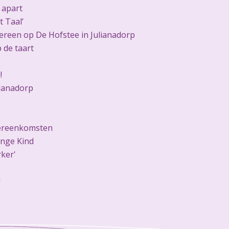
 apart
 Taal’
ereen op De Hofstee in Julianadorp
p de taart
!
ianadorp
vereenkomsten
onge Kind
ker'
!