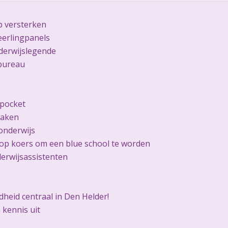
 versterken
eerlingpanels
derwijslegende
bureau
 pocket
raken
onderwijs
op koers om een blue school te worden
erwijsassistenten
heid centraal in Den Helder!
 kennis uit