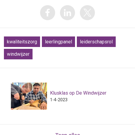
kwaliteitszorg
leerlingpanel
leiderschapsrol
windwijzer
Klusklas op De Windwijzer
1-4-2023