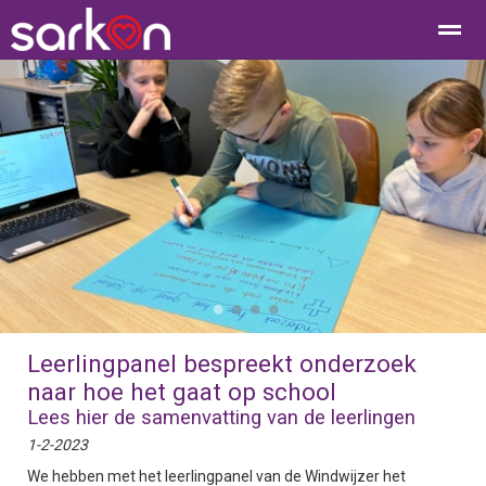
Home
Bellen
Contact
E-mail
Loc
●
●
●
●
Leerlingpanel bespreekt onderzoek
naar hoe het gaat op school
Lees hier de samenvatting van de leerlingen
1-2-2023
We hebben met het leerlingpanel van de Windwijzer het