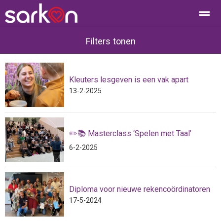
Filters tonen
Kleuters lesgeven is een vak apart
Home
Bellen
Contact
E-mail
Loc
13-2-2025
✏️📚 Masterclass ‘Spelen met Taal’
6-2-2025
Diploma voor nieuwe rekencoördinatoren
17-5-2024