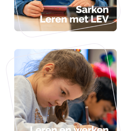
Medewerkers met LEV
Kom werken bij ons - Vacatures
Jouw stage bij Sarkon
Leraren in Opleiding
De startende medewerker
Zij-instromer
Leren bij ons