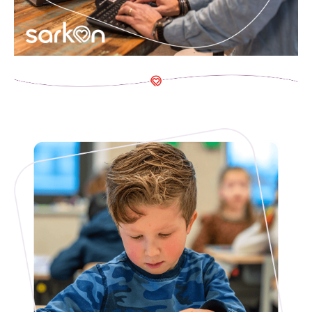
Bestuurlijke organisatie
Sarkonkoers
Sarkonscholen
Identiteit: Met hart voor elkaar!
Kindgerichtonderwijs
Het jonge kind