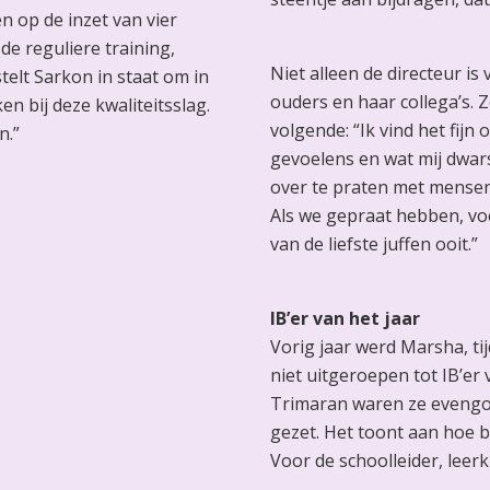
n op de inzet van vier
de reguliere training,
Niet alleen de directeur is
telt Sarkon in staat om in
ouders en haar collega’s. Z
n bij deze kwaliteitsslag.
volgende: “Ik vind het fijn
n.”
gevoelens en wat mij dwars 
over te praten met mensen, 
Als we gepraat hebben, voel
van de liefste juffen ooit.”
IB’er van het jaar
Vorig jaar werd Marsha, tij
niet uitgeroepen tot IB’er 
Trimaran waren ze evengoe
gezet. Het toont aan hoe be
Voor de schoolleider, leer