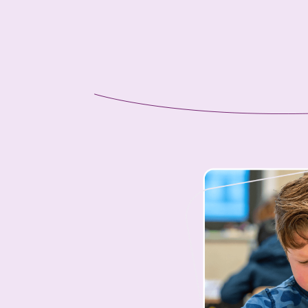
Bestuurlijke org
Sarkonkoers
Sarkonscholen
Identiteit: Met h