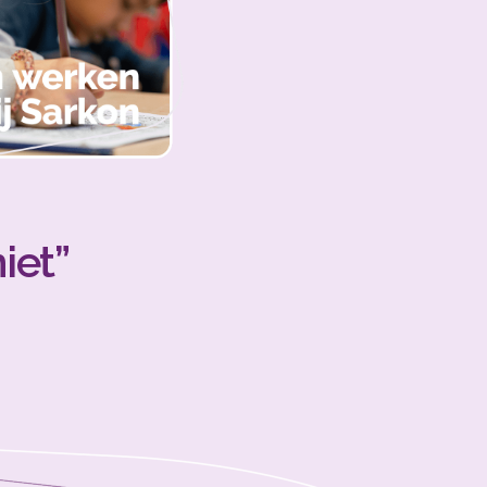
erker
iet”