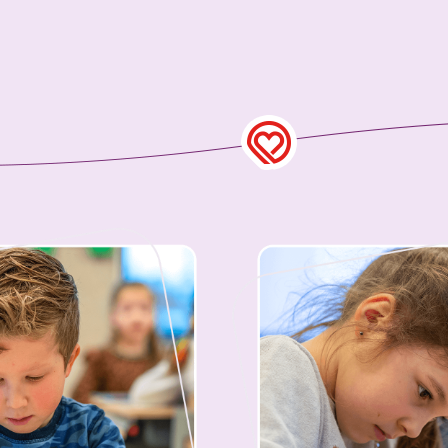
anisatie
Medewerkers met LE
Kom werken bij ons - 
Jouw stage bij Sarkon
art voor elkaar!
Leraren in Opleiding