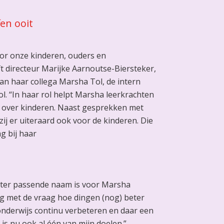
fen ooit
oor onze kinderen, ouders en
ft directeur Marijke Aarnoutse-Biersteker,
an haar collega Marsha Tol, de intern
l. “In haar rol helpt Marsha leerkrachten
 over kinderen. Naast gesprekken met
zij er uiteraard ook voor de kinderen. Die
g bij haar
eter passende naam is voor Marsha
zig met de vraag hoe dingen (nog) beter
onderwijs continu verbeteren en daar een
 is nu ook al één van mijn doelen.”