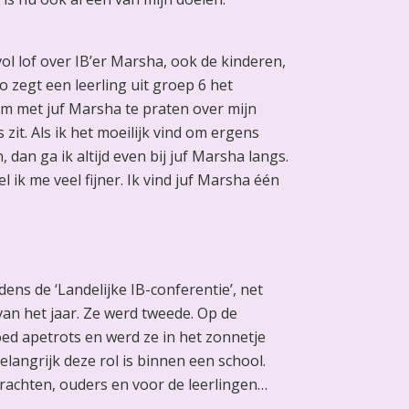
 vol lof over IB’er Marsha, ook de kinderen,
o zegt een leerling uit groep 6 het
 om met juf Marsha te praten over mijn
zit. Als ik het moeilijk vind om ergens
dan ga ik altijd even bij juf Marsha langs.
 ik me veel fijner. Ik vind juf Marsha één
dens de ‘Landelijke IB-conferentie’, net
van het jaar. Ze werd tweede. Op de
d apetrots en werd ze in het zonnetje
langrijk deze rol is binnen een school.
krachten, ouders en voor de leerlingen…