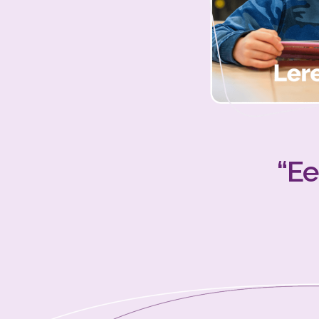
Kindgerichtonde
Het jonge kind
“Ee