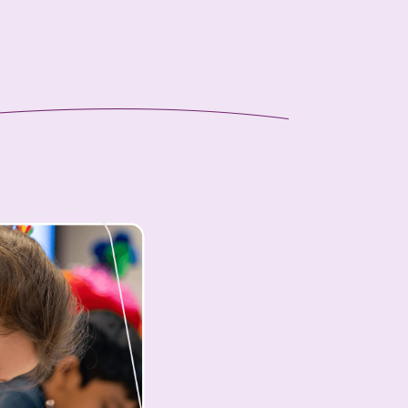
V
Vacatures