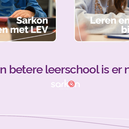
rwijs
De startende medew
Zij-instromer
Leren bij ons
n betere leerschool is er n