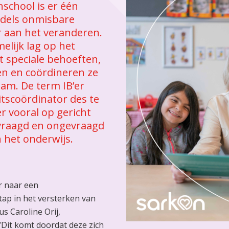
nschool is er één
ddels onmisbare
er aan het veranderen.
lijk lag op het
 speciale behoeften,
en en coördineren ze
eam. De term IB’er
itscoördinator des te
r vooral op gericht
evraagd en ongevraagd
 het onderwijs.
r naar een
stap in het versterken van
s Caroline Orij,
“Dit komt doordat deze zich