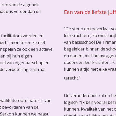
eren van de algehele
aat dus verder dan de
Een van de liefste juf
“De steun en toeverlaat v
leerkrachten”, zo omschrij
 facilitators worden en
van basisschool De Trimar
ierbij monitoren ze niet
begeleider binnen de schoo
ar spelen ze ook een actieve
en ouders met hulpvragen
ten bij hun eigen
ouders en leerkrachten, is 
evoel van eigenaarschap en
kunnen altijd met elke vraa
de verbetering centraal
terecht.”
De veranderende rol en b
waliteitscoördinator is van
logisch. “Ik ben vooral be
et bevorderen van de
kunnen. Kwaliteit van het 
n Sarkon kunnen we naast
steentje aan bijdragen, dat