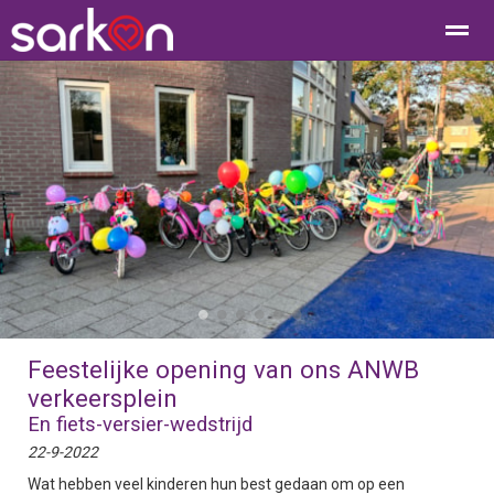
Home
Bellen
Contact
E-mail
Loc
●
●
●
●
●
●
Feestelijke opening van ons ANWB
verkeersplein
En fiets-versier-wedstrijd
22-9-2022
Wat hebben veel kinderen hun best gedaan om op een