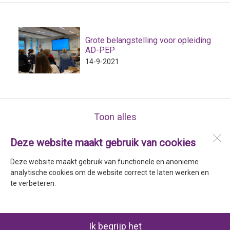
Grote belangstelling voor opleiding
AD-PEP
14-9-2021
Toon alles
Deze website maakt gebruik van cookies
Stichting Sarkon
Drs. F. Bijlweg 8a
Deze website maakt gebruik van functionele en anonieme
1784 MC
Den Helder
analytische cookies om de website correct te laten werken en
te verbeteren.
Open desktopversie
Ik begrijp het
Ziber DS4