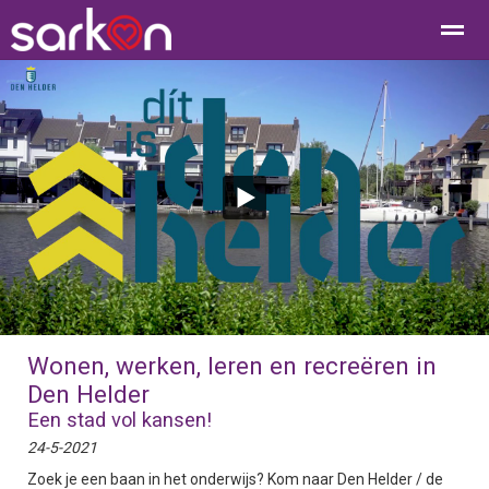
Home
Bellen
Contact
E-mail
Loc
Wonen, werken, leren en recreëren in
Den Helder
Een stad vol kansen!
24-5-2021
Zoek je een baan in het onderwijs? Kom naar Den Helder / de