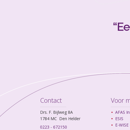
“Ee
Contact
Voor 
Drs. F. Bijlweg 8A
AFAS In
1784 MC Den Helder
ESIS
E-WISE 
0223 - 672150