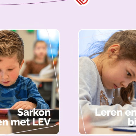
anisatie
Medewerkers met LE
Kom werken bij ons - 
Jouw stage bij Sarkon
art voor elkaar!
Leraren in Opleiding
rwijs
De startende medew
Zij-instromer
Leren bij ons