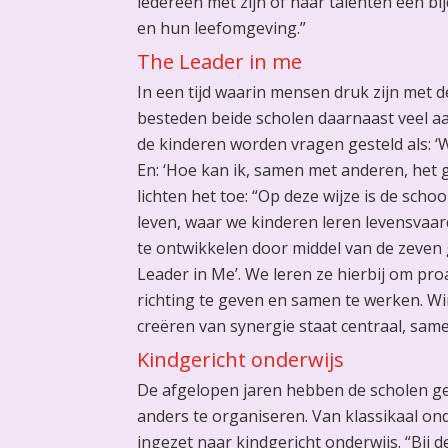
iedereen met zijn of haar talenten een bi
en hun leefomgeving.”
The Leader in me
In een tijd waarin mensen druk zijn met d
besteden beide scholen daarnaast veel a
de kinderen worden vragen gesteld als: ‘Wa
En: ‘Hoe kan ik, samen met anderen, het 
lichten het toe: “Op deze wijze is de scho
leven, waar we kinderen leren levensvaa
te ontwikkelen door middel van de zeven
Leader in Me’. We leren ze hierbij om proac
richting te geven en samen te werken. W
creëren van synergie staat centraal, sam
Kindgericht onderwijs
De afgelopen jaren hebben de scholen g
anders te organiseren. Van klassikaal ond
ingezet naar kindgericht onderwijs. “Bij 