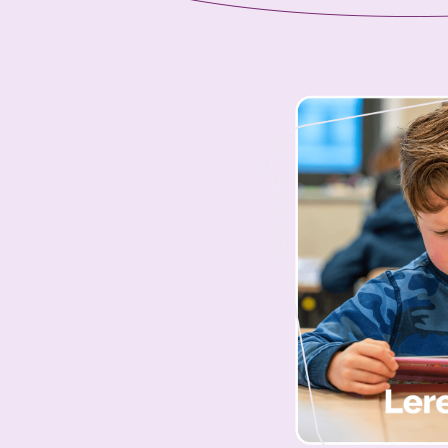
Bestuurlijke org
Sarkonkoers
Sarkonscholen
Identiteit: Met h
Kindgerichtonde
Het jonge kind