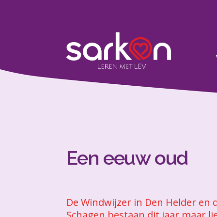
Een eeuw oud
De Windwijzer in Den Helder en d
Schagen bestaan dit jaar maar li