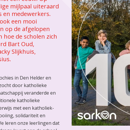
ge mijlpaal uiteraard
rs en medewerkers.
 ook een mooi
n op de afgelopen
 hoe de scholen zich
rd Bart Oud,
cky Slijkhuis,
sius.
rochies in Den Helder en
zocht door katholieke
maatschappij veranderde en
tionele katholieke
erwijs met een katholiek-
oiing, solidariteit en
We leren onze leerlingen dat