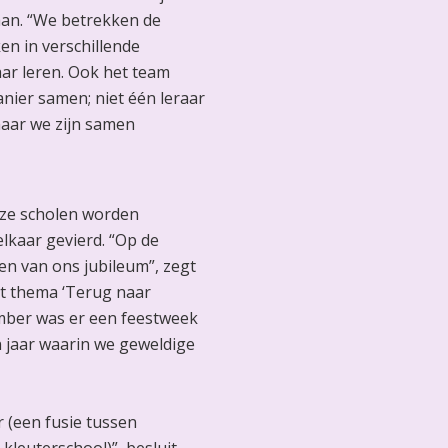
 aan. “We betrekken de
en in verschillende
ar leren. Ook het team
nier samen; niet één leraar
maar we zijn samen
eze scholen worden
kaar gevierd. “Op de
en van ons jubileum”, zegt
et thema ‘Terug naar
ember was er een feestweek
n jaar waarin we geweldige
 (een fusie tussen