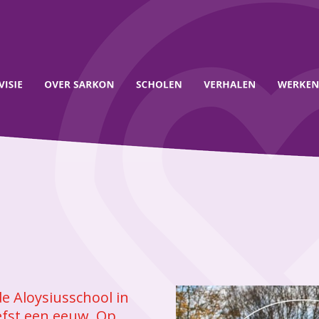
e Aloysiusschool in
efst een eeuw. Op