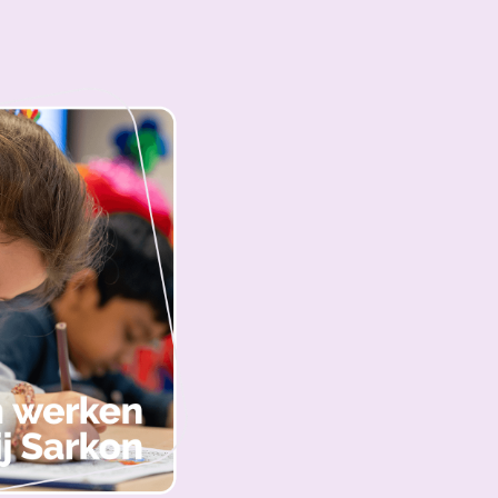
V
Vacatures
erker