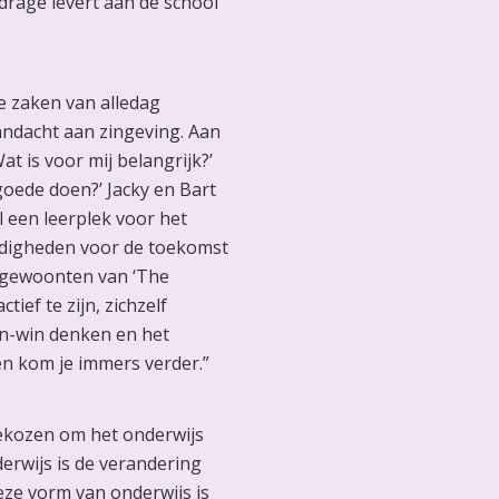
jdrage levert aan de school
e zaken van alledag
andacht aan zingeving. Aan
t is voor mij belangrijk?’
goede doen?’ Jacky en Bart
ol een leerplek voor het
rdigheden voor de toekomst
 gewoonten van ‘The
tief te zijn, zichzelf
in-win denken en het
en kom je immers verder.”
ekozen om het onderwijs
erwijs is de verandering
deze vorm van onderwijs is