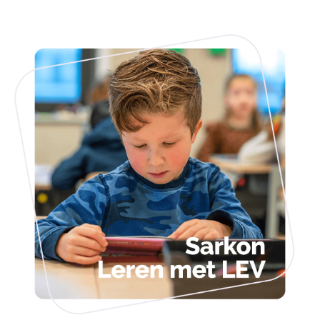
Bestuurlijke organisatie
Sarkonkoers
Sarkonscholen
Identiteit: Met hart voor elkaar!
Kindgerichtonderwijs
Het jonge kind