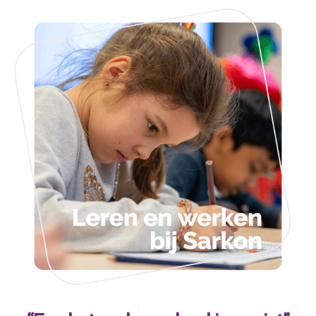
Medewerkers met LEV
Kom werken bij ons - Vacatures
Jouw stage bij Sarkon
Leraren in Opleiding
De startende medewerker
Zij-instromer
Leren bij ons