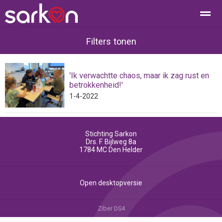
Filters tonen
'Ik verwachtte chaos, maar ik zag rust en
Home
Bellen
Contact
E-mail
Loc
betrokkenheid!'
1-4-2022
Stichting Sarkon
Drs. F. Bijlweg 8a
1784 MC
Den Helder
Open desktopversie
Ziber DS4