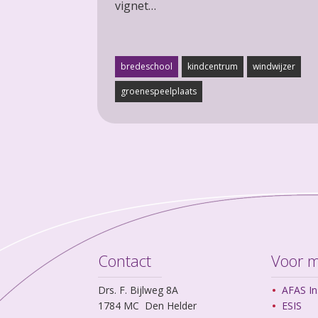
vignet…
bredeschool
kindcentrum
windwijzer
groenespeelplaats
Contact
Voor 
Drs. F. Bijlweg 8A
AFAS In
1784 MC Den Helder
ESIS