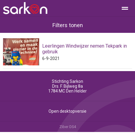
Filters tonen
Leerlingen Windwijzer nemen Tekpark in
Home
Bellen
Contact
E-mail
Loc
gebruik
6-9-2021
Stichting Sarkon
Drs. F. Bijlweg 8a
1784 MC
Den Helder
Open desktopversie
Ziber DS4