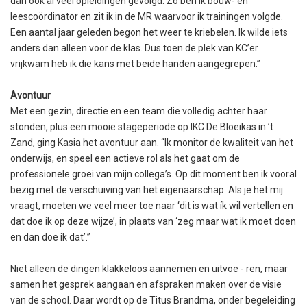
dan ook al veel opleidingen gevolgd. Zo ben ik bouw- en
leescoördinator en zit ik in de MR waarvoor ik trainingen volgde.
Een aantal jaar geleden begon het weer te kriebelen. Ik wilde iets
anders dan alleen voor de klas. Dus toen de plek van KC’er
vrijkwam heb ik die kans met beide handen aangegrepen.”
Avontuur
Met een gezin, directie en een team die volledig achter haar
stonden, plus een mooie stageperiode op IKC De Bloeikas in ’t
Zand, ging Kasia het avontuur aan. “Ik monitor de kwaliteit van het
onderwijs, en speel een actieve rol als het gaat om de
professionele groei van mijn collega’s. Op dit moment ben ik vooral
bezig met de verschuiving van het eigenaarschap. Als je het mij
vraagt, moeten we veel meer toe naar ‘dit is wat ík wil vertellen en
dat doe ik op deze wijze’, in plaats van ‘zeg maar wat ik moet doen
en dan doe ik dat’.”
Niet alleen de dingen klakkeloos aannemen en uitvoe - ren, maar
samen het gesprek aangaan en afspraken maken over de visie
van de school. Daar wordt op de Titus Brandma, onder begeleiding