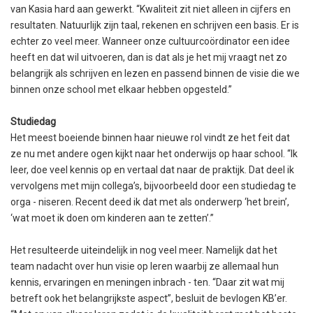
van Kasia hard aan gewerkt. “Kwaliteit zit niet alleen in cijfers en
resultaten. Natuurlijk zijn taal, rekenen en schrijven een basis. Er is
echter zo veel meer. Wanneer onze cultuurcoördinator een idee
heeft en dat wil uitvoeren, dan is dat als je het mij vraagt net zo
belangrijk als schrijven en lezen en passend binnen de visie die we
binnen onze school met elkaar hebben opgesteld.”
Studiedag
Het meest boeiende binnen haar nieuwe rol vindt ze het feit dat
ze nu met andere ogen kijkt naar het onderwijs op haar school. “Ik
leer, doe veel kennis op en vertaal dat naar de praktijk. Dat deel ik
vervolgens met mijn collega’s, bijvoorbeeld door een studiedag te
orga - niseren. Recent deed ik dat met als onderwerp ‘het brein’,
‘wat moet ik doen om kinderen aan te zetten’.”
Het resulteerde uiteindelijk in nog veel meer. Namelijk dat het
team nadacht over hun visie op leren waarbij ze allemaal hun
kennis, ervaringen en meningen inbrach - ten. “Daar zit wat mij
betreft ook het belangrijkste aspect”, besluit de bevlogen KB’er.