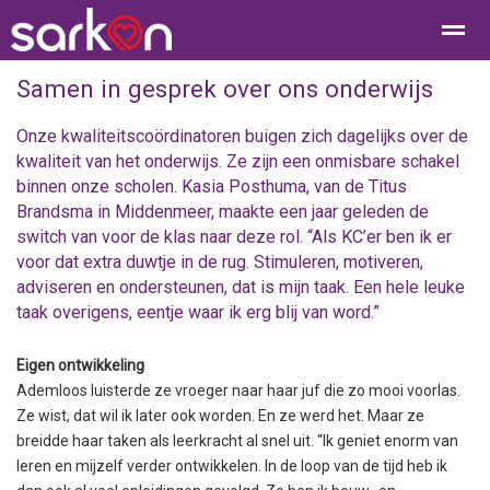
Samen in gesprek over ons onderwijs
Onze kwaliteitscoördinatoren buigen zich dagelijks over de
kwaliteit van het onderwijs. Ze zijn een onmisbare schakel
Home
Bellen
Contact
E-mail
Loc
binnen onze scholen. Kasia Posthuma, van de Titus
Brandsma in Middenmeer, maakte een jaar geleden de
switch van voor de klas naar deze rol. “Als KC’er ben ik er
voor dat extra duwtje in de rug. Stimuleren, motiveren,
adviseren en ondersteunen, dat is mijn taak. Een hele leuke
taak overigens, eentje waar ik erg blij van word.”
Eigen ontwikkeling
Ademloos luisterde ze vroeger naar haar juf die zo mooi voorlas.
Ze wist, dat wil ik later ook worden. En ze werd het. Maar ze
breidde haar taken als leerkracht al snel uit. “Ik geniet enorm van
leren en mijzelf verder ontwikkelen. In de loop van de tijd heb ik