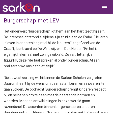
Burgerschap met LEV
Het onderwerp ‘burgerschap’ ligt hem aan het hart, zegt hij zelf.
De interesse ontstond al tijdens zijn studie aan de iPabo. “Je leren
Home
Bellen
Contact
E-mail
Loc
inleven in anderen begint al bij de kleuters,” zegt Carel van de
Graaff, leerkracht op De Windwijzer in Den Helder. “En het is
eigenlijk helemaal niet zo ingewikkeld. Zo valt, letterlijk en
figuurlijk, dezelfde taal spreken al onder burgerschap. Alleen
realiseren we ons dat niet altijd.”
Die bewustwording wil hij binnen de Sarkon Scholen vergroten.
Daarom heeft hij de wens om de master ‘Leren en innoveren’ te
gaan volgen. De opdracht ‘Burgerschap’ brengt kinderen respect
bij en helpt hen om te gaan met de heersende normen en
waarden. Maar de ontwikkelingen in onze wereld gaan
razendsnel. De accenten binnen burgerschap veranderen
daardoor ook voortdurend. “Het is voor mij dan ook belangrijk – en