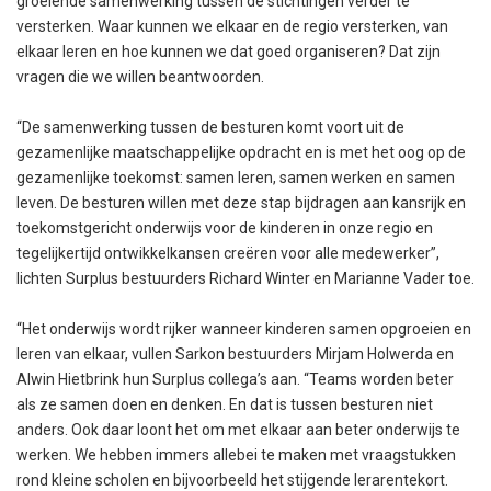
groeiende samenwerking tussen de stichtingen verder te
versterken. Waar kunnen we elkaar en de regio versterken, van
elkaar leren en hoe kunnen we dat goed organiseren? Dat zijn
vragen die we willen beantwoorden.
“De samenwerking tussen de besturen komt voort uit de
gezamenlijke maatschappelijke opdracht en is met het oog op de
gezamenlijke toekomst: samen leren, samen werken en samen
leven. De besturen willen met deze stap bijdragen aan kansrijk en
toekomstgericht onderwijs voor de kinderen in onze regio en
tegelijkertijd ontwikkelkansen creëren voor alle medewerker”,
lichten Surplus bestuurders Richard Winter en Marianne Vader toe.
“Het onderwijs wordt rijker wanneer kinderen samen opgroeien en
leren van elkaar, vullen Sarkon bestuurders Mirjam Holwerda en
Alwin Hietbrink hun Surplus collega’s aan. “Teams worden beter
als ze samen doen en denken. En dat is tussen besturen niet
anders. Ook daar loont het om met elkaar aan beter onderwijs te
werken. We hebben immers allebei te maken met vraagstukken
rond kleine scholen en bijvoorbeeld het stijgende lerarentekort.