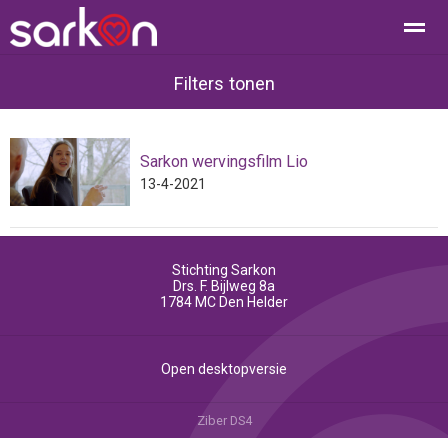
Filters tonen
Sarkon wervingsfilm Lio
Home
Bellen
Contact
E-mail
Loc
13-4-2021
Stichting Sarkon
Drs. F. Bijlweg 8a
1784 MC
Den Helder
Open desktopversie
Ziber DS4