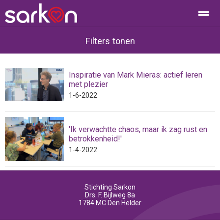
Filters tonen
Inspiratie van Mark Mieras: actief leren
Home
Bellen
Contact
E-mail
Loc
met plezier
1-6-2022
'Ik verwachtte chaos, maar ik zag rust en
betrokkenheid!'
1-4-2022
Stichting Sarkon
Drs. F. Bijlweg 8a
1784 MC
Den Helder