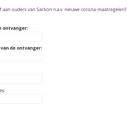
f aan ouders van Sarkon n.a.v. nieuwe corona-maatregelen
?
 ontvanger:
 van de ontvanger:
es: